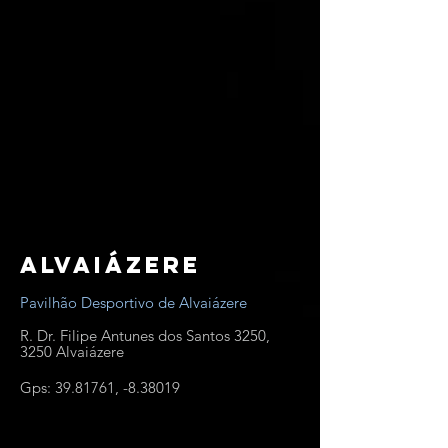
Alvaiázere
Pavilhão Desportivo de Alvaiázere
R. Dr. Filipe Antunes dos Santos 3250,
3250 Alvaiázere
Gps:
39.81761
, -8.38019