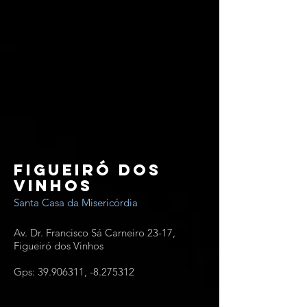
Figueiró dos
Vinhos
Santa Casa da Misericórdia
Av. Dr. Francisco Sá Carneiro 23-17,
Figueiró dos Vinhos
Gps:
39.906311
, -8.275312