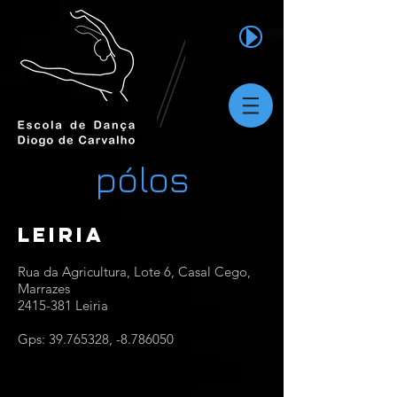
pólos
Leiria
Rua da Agricultura, Lote 6, Casal Cego,
Marrazes
2415-381 Leiria
Gps:
39.765328
, -8.786050