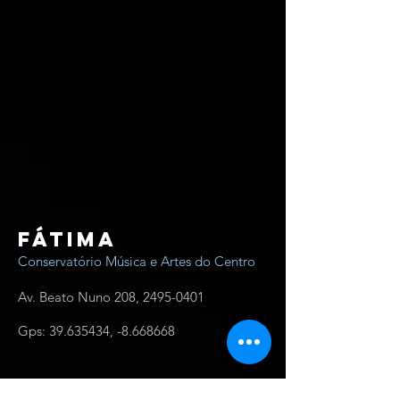
Fátima
Conservatório Música e Artes do Centro
Av. Beato Nuno 208,
2495-0401
Gps:
39.635434
, -8.668668