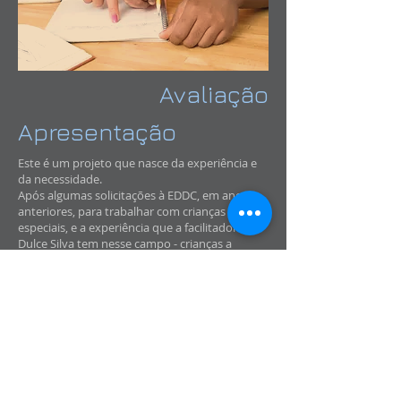
Avaliação
Apresentação
Este é um projeto que nasce da experiência e
da necessidade.
Após algumas solicitações à EDDC, em anos
anteriores, para trabalhar com crianças
especiais, e a experiência que a facilitadora
Dulce Silva tem nesse campo - crianças a
adultos com Necessidades Educativas
Especiais em vários contextos e instituições
- criámos o projeto FLUIR.
Com base na Música, queremos dar um espaço
- Lugar e Tempo – para que as capacidades
físicas e sociais da criança, do jovem e do
adulto com Necessidades Educativas Especiais
se possam desenvolver.