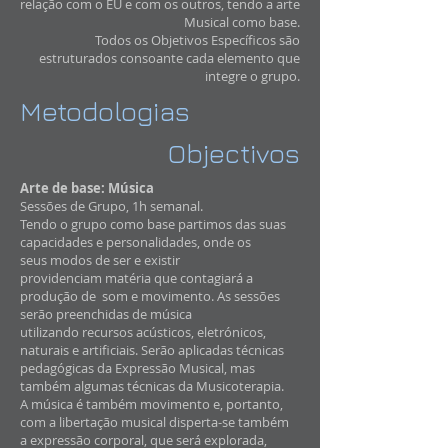
relação com o EU e com os outros, tendo a arte
Musical como base.
Todos os Objetivos Específicos são
estruturados consoante cada elemento que
integre o grupo.
Metodologias
Objectivos
Arte de base: Música
Sessões de Grupo, 1h semanal.
Tendo o grupo como base partimos das suas
capacidades e personalidades, onde os
seus modos de ser e existir
providenciam matéria que contagiará a
produção de som e movimento. As sessões
serão preenchidas de música
utilizando recursos acústicos, eletrónicos,
naturais e artificiais. Serão aplicadas técnicas
pedagógicas da Expressão Musical, mas
também algumas técnicas da Musicoterapia.
A música é também movimento e, portanto,
com a libertação musical disperta-se também
a expressão corporal, que será explorada,