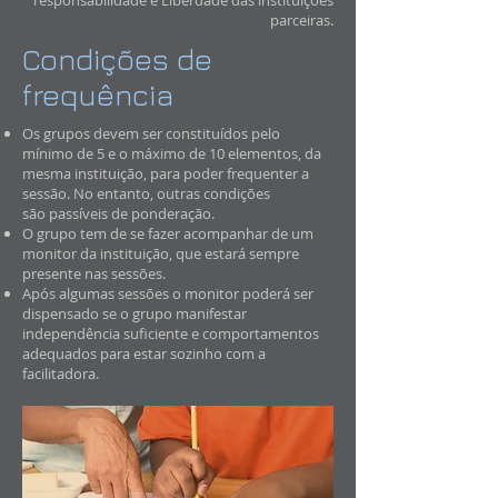
responsabilidade e Liberdade das instituições
parceiras.
Condições de
frequência
Os grupos devem ser constituídos pelo
mínimo de 5 e o máximo de 10 elementos, da
mesma instituição, para poder frequenter a
sessão. No entanto, outras condições
são passíveis de ponderação.
O grupo tem de se fazer acompanhar de um
monitor da instituição, que estará sempre
presente nas sessões.
Após algumas sessões o monitor poderá ser
dispensado se o grupo manifestar
independência suficiente e comportamentos
adequados para estar sozinho com a
facilitadora.