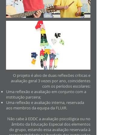
O projeto é alvo de duas reflexões críticas e
avaliação geral 3 vezes por ano, coincidentes
com os períodos escolares:
Uma reflexão e avaliação em conjunto com a
instituição parceira;
Uma reflexão e avaliação interna, reservada
aos membros da equipa da FLUIR.
Não cabe à EDDC a avaliação psicológica ou no
âmbito da Educação Especial dos elementos
do grupo, estando essa avaliação reservada à