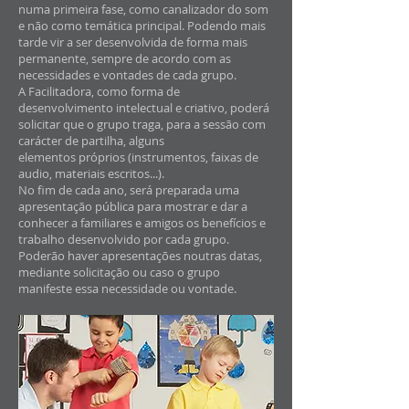
numa primeira fase, como canalizador do som
e não como temática principal. Podendo mais
tarde vir a ser desenvolvida de forma mais
permanente, sempre de acordo com as
necessidades e vontades de cada grupo.
A Facilitadora, como forma de
desenvolvimento intelectual e criativo, poderá
solicitar que o grupo traga, para a sessão com
carácter de partilha, alguns
elementos próprios (instrumentos, faixas de
audio, materiais escritos...).
No fim de cada ano, será preparada uma
apresentação pública para mostrar e dar a
conhecer a familiares e amigos os benefícios e
trabalho desenvolvido por cada grupo.
Poderão haver apresentações noutras datas,
mediante solicitação ou caso o grupo
manifeste essa necessidade ou vontade.