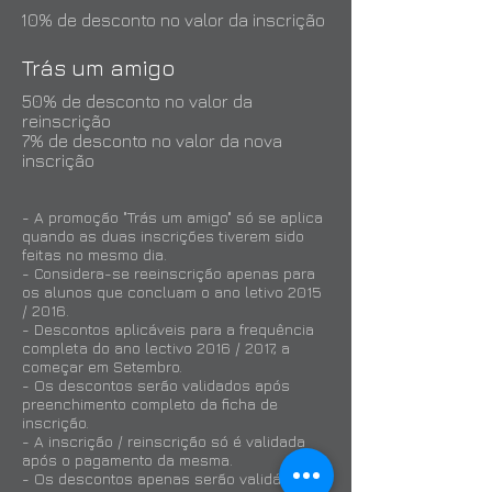
10% de desconto no valor da inscrição
Trás um amigo
50% de desconto no valor da
reinscrição
7% de desconto no valor da nova
inscrição
- A promoção "Trás um amigo" só se aplica
quando as duas inscrições tiverem sido
feitas no mesmo dia.
- Considera-se reeinscrição apenas para
os alunos que concluam o ano letivo 2015
/ 2016.
- Descontos aplicáveis para a frequência
completa do ano lectivo 2016 / 2017, a
começar em Setembro.
- Os descontos serão validados após
preenchimento completo da ficha de
inscrição.
- A inscrição / reinscrição só é validada
após o pagamento da mesma.
- Os descontos apenas serão validádos